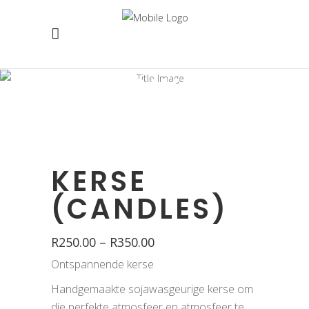
WINKEL
KERSE
(CANDLES)
R
250.00
–
R
350.00
Ontspannende kerse
Handgemaakte sojawasgeurige kerse om
die perfekte atmosfeer en atmosfeer te