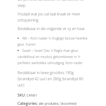
skep.
Houtpit wat jou sal laat kraak vir meer
ontspanning
Beskikbaar in die volgende vir sy en haar.
Wit – Kom nader ‘n Vrugtige bessie heerlike
geur. Yumm
Swart – Swart Das ‘n Regte man geur,
sandelhout en muskus gekombineer in ‘n
perfekte aanloklike uitnodiging. Kom nader
Beskikbaar in twee groottes 180g
(brandtyd 42 uur) en 280g (brandtyd 80
uur)
SKU:
CAN01
Categories:
,
alle produkte
Skoonheid