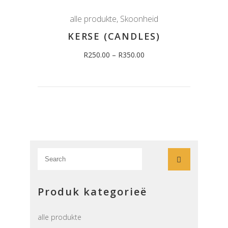
alle produkte
,
Skoonheid
KERSE (CANDLES)
R
250.00
–
R
350.00
Search
for:
Produk kategorieë
alle produkte