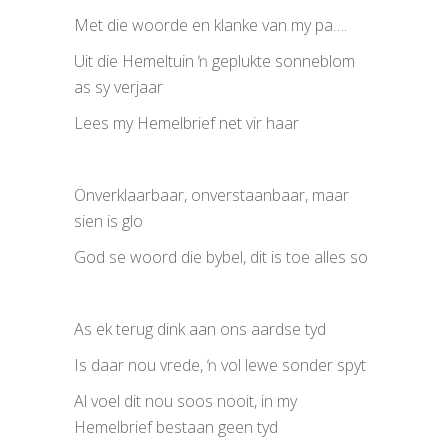
Met die woorde en klanke van my pa….
Uit die Hemeltuin ŉ geplukte sonneblom
as sy verjaar
Lees my Hemelbrief net vir haar
Onverklaarbaar, onverstaanbaar, maar
sien is glo
God se woord die bybel, dit is toe alles so
As ek terug dink aan ons aardse tyd
Is daar nou vrede, ŉ vol lewe sonder spyt
Al voel dit nou soos nooit, in my
Hemelbrief bestaan geen tyd