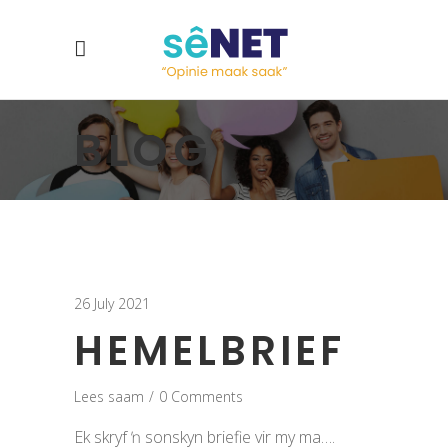
BLOG
26 July 2021
HEMELBRIEF
Lees saam
0 Comments
Ek skryf ŉ sonskyn briefie vir my ma….