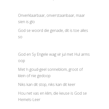
Onverklaarbaar, onverstaanbaar, maar
sien is glo
God se woord die genade, dit is toe alles
so
God en Sy Engele wag vir jul met Hul arms
oop
Met ŉ goud-geel sonneblom, groot of
klein of nie gedoop
Niks kan dit stop, niks kan dit keer
Hou net vas en klim, die keuse is God se
Hemels-Leer