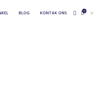
0
NKEL
BLOG
KONTAK ONS
No products in the cart.