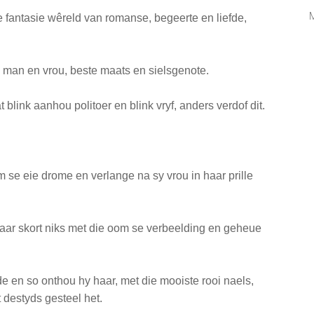
M
e fantasie wêreld van romanse, begeerte en liefde,
, man en vrou, beste maats en sielsgenote.
blink aanhou politoer en blink vryf, anders verdof dit.
m se eie drome en verlange na sy vrou in haar prille
aar skort niks met die oom se verbeelding en geheue
fde en so onthou hy haar, met die mooiste rooi naels,
t destyds gesteel het.