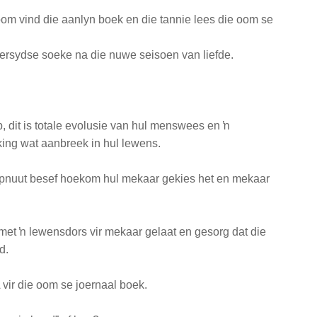
om vind die aanlyn boek en die tannie lees die oom se
rsydse soeke na die nuwe seisoen van liefde.
p, dit is totale evolusie van hul menswees en ŉ
king wat aanbreek in hul lewens.
opnuut besef
hoekom hul mekaar gekies het en mekaar
 met ŉ lewensdors vir mekaar gelaat en gesorg dat die
d.
vir die oom se joernaal boek.