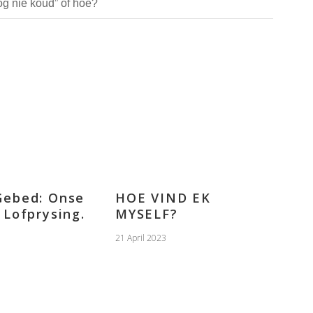
og nie koud” of hoe?
Gebed: Onse
HOE VIND EK
 Lofprysing.
MYSELF?
21 April 2023