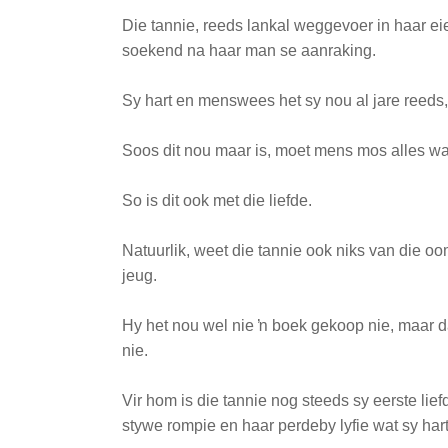
Die tannie, reeds lankal weggevoer in haar ei
soekend na haar man se aanraking.
Sy hart en menswees het sy nou al jare reeds
Soos dit nou maar is, moet mens mos alles wat 
So is dit ook met die liefde.
Natuurlik, weet die tannie ook niks van die oo
jeug.
Hy het nou wel nie ŉ boek gekoop nie, maar d
nie.
Vir hom is die tannie nog steeds sy eerste lie
stywe rompie en
haar
perdeby lyfie wat sy har