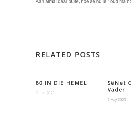
Aan almal daar buite, hoe sê hulle,” oud ma n
RELATED POSTS
80 IN DIE HEMEL
SêNet 
Vader –
3 June 2023
7 May 2023