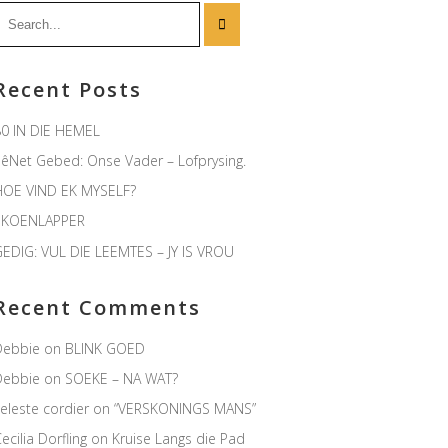
earch
or:
Recent Posts
0 IN DIE HEMEL
êNet Gebed: Onse Vader – Lofprysing.
HOE VIND EK MYSELF?
SKOENLAPPER
EDIG: VUL DIE LEEMTES – JY IS VROU
Recent Comments
Debbie
on
BLINK GOED
Debbie
on
SOEKE – NA WAT?
eleste cordier
on
“VERSKONINGS MANS”
ecilia Dorfling
on
Kruise Langs die Pad