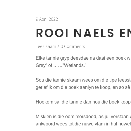
9 April 2022
ROOI NAELS 
Lees saam
0 Comments
Elke tannie gryp deesdae na daai een boek wat
Grey” of ……”Wetlands.”
Sou die tannie skaam wees om die tipe leessto
gerieflik om die boek aanlyn te koop, en so sê
Hoekom sal die tannie dan nou die boek koop, 
Miskien is die oom morsdood, as jul verstaan w
antwoord wees tot die nuwe vlam in hul huwe