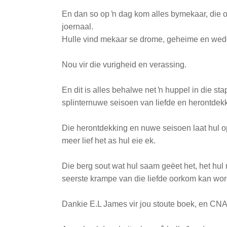
En dan so op ŉ dag kom alles bymekaar, die o
joernaal.
Hulle vind mekaar se drome, geheime en wede
Nou vir die vurigheid en verassing.
En dit is alles behalwe net ŉ huppel in die sta
splinternuwe seisoen van liefde en herontdek
Die herontdekking en nuwe seisoen laat hul 
meer lief het as hul eie ek.
Die berg sout wat hul saam geëet het, het hul
seerste krampe van die liefde oorkom kan wor
Dankie E.L James vir jou stoute boek, en CNA 