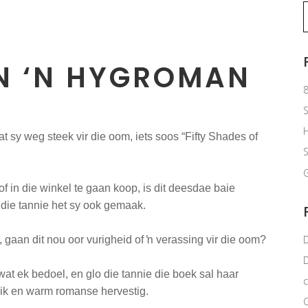
S
f
EN ‘N HYGROMAN
8
S
 sy weg steek vir die oom, iets soos “Fifty Shades of
G
f in die winkel te gaan koop, is dit deesdae baie
 die tannie het sy ook gemaak.
gaan dit nou oor vurigheid of ŉ verassing vir die oom?
at ek bedoel, en glo die tannie die boek sal haar
c
lik en warm romanse hervestig.
C