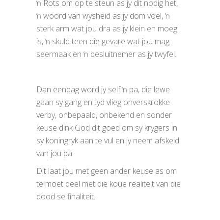
ŉ Rots om op te steun as jy dit nodig het,
ŉ woord van wysheid as jy dom voel, ŉ
sterk arm wat jou dra as jy klein en moeg
is, ŉ skuld teen die gevare wat jou mag
seermaak en ŉ besluitnemer as jy twyfel.
Dan eendag word jy self ŉ pa, die lewe
gaan sy gang en tyd vlieg onverskrokke
verby, onbepaald, onbekend en sonder
keuse dink God dit goed om sy krygers in
sy koningryk aan te vul en jy neem afskeid
van jou pa.
Dit laat jou met geen ander keuse as om
te moet deel met die koue realiteit van die
dood se finaliteit.