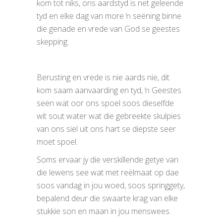
kom tot niks, ons aardstyd is net geleende
tyd en elke dag van more ŉ seëning binne
die genade en vrede van God se geestes
skepping.
Berusting en vrede is nie aards nie, dit
kom saam aanvaarding en tyd, ŉ Geestes
seën wat oor ons spoel soos dieselfde
wit sout water wat die gebreekte skulpies
van ons siel uit ons hart se diepste seer
moet spoel.
Soms ervaar jy die verskillende getye van
die lewens see wat met reëlmaat op dae
soos vandag in jou woed, soos springgety,
bepalend deur die swaarte krag van elke
stukkie son en maan in jou menswees.