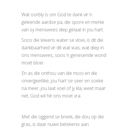
Wat oorbly is om God te dank vir ŉ
geleende aardse pa, die spore en merke
van sy menswees diep gelaat in jou hart.
Soos die lewens water se vloei, is dit die
dankbaarheid vir dit wat was, wat diep in
ons menswees, soos ŉ genesende wond
moet bloei.
En as die onthou van die mooi en die
onvergeetlike, jou hart se seer en soeke
na meer, jou laat voel of jy kla, weet maar
net, God wil hê ons moet vra.
Met die oggend se breek, die dou op die
gras, is daar nuwe betekenis aan