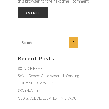
this browser for the next time I comment.
Search
for:
Recent Posts
80 IN DIE HEMEL
SêNet Gebed: Onse Vader – Lofprysing.
HOE VIND EK MYSELF?
SKOENLAPPER
GEDIG: VUL DIE LEEMTES – JY IS VROU