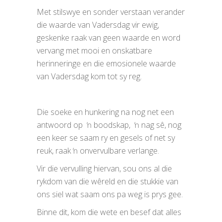
Met stilswye en sonder verstaan verander
die waarde van Vadersdag vir ewig,
geskenke raak van geen waarde en word
vervang met mooi en onskatbare
herinneringe en die emosionele waarde
van Vadersdag kom tot sy reg.
Die soeke en hunkering na nog net een
antwoord op ŉ boodskap, ŉ nag sê, nog
een keer se saam ry en gesels of net sy
reuk, raak ŉ onvervulbare verlange.
Vir die vervulling hiervan, sou ons al die
rykdom van die wêreld en die stukkie van
ons siel wat saam ons pa weg is prys gee.
Binne dit, kom die wete en besef dat alles