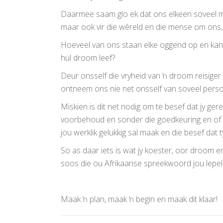
Daarmee saam glo ek dat ons elkeen soveel meer
maar ook vir die wêreld en die mense om ons,
Hoeveel van ons staan elke oggend op en kan
hul droom leef?
Deur onsself die vryheid van ŉ droom reisiger
ontneem ons nie net onsself van soveel persoo
Miskien is dit net nodig om te besef dat jy ge
voorbehoud en sonder die goedkeuring en of a
jou werklik gelukkig sal maak en die besef dat 
So as daar iets is wat jy koester, oor droom en 
soos die ou Afrikaanse spreekwoord jou lepel in
Maak ŉ plan, maak ŉ begin en maak dit klaar!