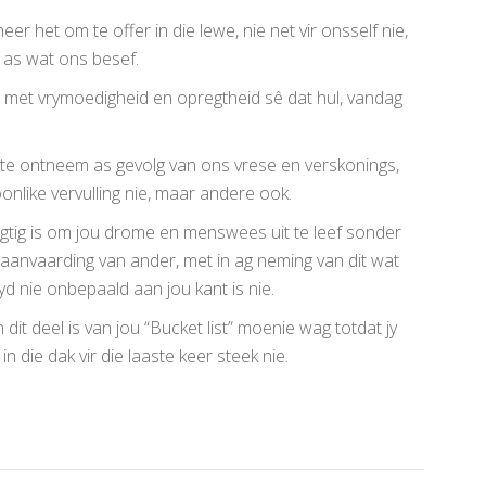
 het om te offer in die lewe, nie net vir onsself nie,
 as wat ons besef.
 met vrymoedigheid en opregtheid sê dat hul, vandag
 te ontneem as gevolg van ons vrese en verskonings,
nlike vervulling nie, maar andere ook.
regtig is om jou drome en menswees uit te leef sonder
anvaarding van ander, met in ag neming van dit wat
tyd nie onbepaald aan jou kant is nie.
dit deel is van jou “Bucket list” moenie wag totdat jy
 die dak vir die laaste keer steek nie.