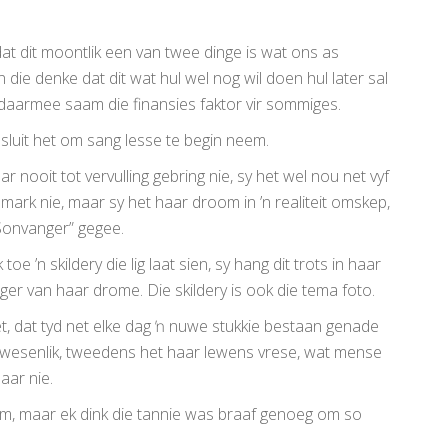
t dit moontlik een van twee dinge is wat ons as
ie denke dat dit wat hul wel nog wil doen hul later sal
, daarmee saam die finansies faktor vir sommiges.
sluit het om sang lesse te begin neem.
 nooit tot vervulling gebring nie, sy het wel nou net vyf
mark nie, maar sy het haar droom in ’n realiteit omskep,
“Sonvanger” gegee.
 ’n skildery die lig laat sien, sy hang dit trots in haar
ger van haar drome. Die skildery is ook die tema foto.
het, dat tyd net elke dag ŉ nuwe stukkie bestaan genade
wesenlik, tweedens het haar lewens vrese, wat mense
aar nie.
kom, maar ek dink die tannie was braaf genoeg om so