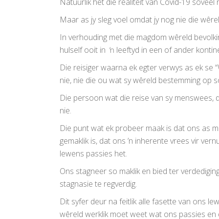
Natuurlik het die realiteit van Covid-19 soveel 
Maar as jy sleg voel omdat jy nog nie die wêrel
In verhouding met die magdom wêreld bevolkin
hulself ooit in ŉ leeftyd in een of ander konti
Die reisiger waarna ek egter verwys as ek se “W
nie, nie die ou wat sy wêreld bestemming op so
Die persoon wat die reise van sy menswees, 
nie.
Die punt wat ek probeer maak is dat ons as
gemaklik is, dat ons ’n inherente vrees vir ver
lewens passies het.
Ons stagneer so maklik en bied ter verdedigin
stagnasie te regverdig.
Dit syfer deur na feitlik alle fasette van ons l
wêreld werklik moet weet wat ons passies en