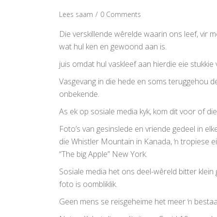
Lees saam
0 Comments
Die verskillende wêrelde waarin ons leef, vir
wat hul ken en gewoond aan is.
juis omdat hul vaskleef aan hierdie eie stukkie 
Vasgevang in die hede en soms teruggehou deu
onbekende.
As ek op sosiale media kyk, kom dit voor of di
Foto’s van gesinslede en vriende gedeel in el
die Whistler Mountain in Kanada, ŉ tropiese ei
“The big Apple” New York.
Sosiale media het ons deel-wêreld bitter klein 
foto is oombliklik.
Geen mens se reisgeheime het meer ŉ bestaans