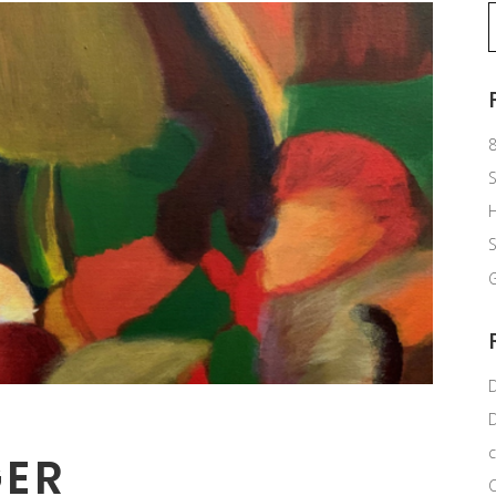
S
f
8
S
G
c
GER
C