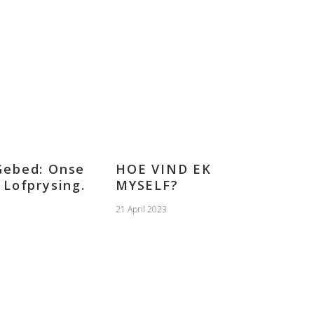
Gebed: Onse
HOE VIND EK
 Lofprysing.
MYSELF?
21 April 2023