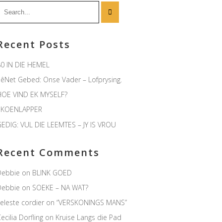
earch
or:
Recent Posts
0 IN DIE HEMEL
êNet Gebed: Onse Vader – Lofprysing.
HOE VIND EK MYSELF?
SKOENLAPPER
EDIG: VUL DIE LEEMTES – JY IS VROU
Recent Comments
Debbie
on
BLINK GOED
Debbie
on
SOEKE – NA WAT?
eleste cordier
on
“VERSKONINGS MANS”
ecilia Dorfling
on
Kruise Langs die Pad