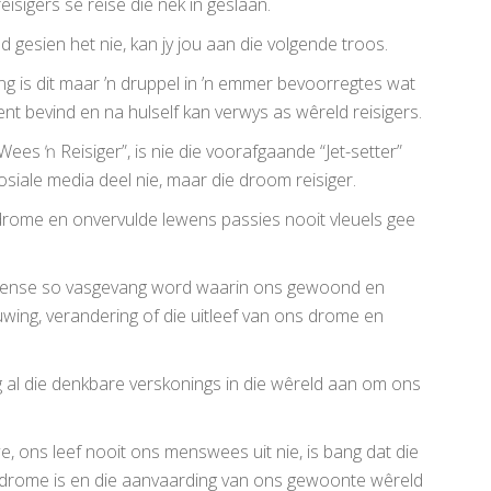
reisigers se reise die nek in geslaan.
d gesien het nie, kan jy jou aan die volgende troos.
g is dit maar ’n druppel in ’n emmer bevoorregtes wat
nent bevind en na hulself kan verwys as wêreld reisigers.
ees ŉ Reisiger”, is nie die voorafgaande “Jet-setter”
siale media deel nie, maar die droom reisiger.
drome en onvervulde lewens passies nooit vleuels gee
 mense so vasgevang word waarin ons gewoond en
nuwing, verandering of die uitleef van ons drome en
g al die denkbare verskonings in die wêreld aan om ons
ewe, ons leef nooit ons menswees uit nie, is bang dat die
 drome is en die aanvaarding van ons gewoonte wêreld